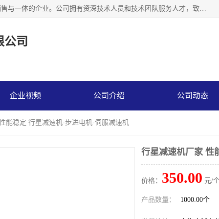
上海精晟邦机电科技有限公司是一家专业从事减速机研发，销售与一体的企业。公司拥有资深技术人员和技术团队服务人才，致力于为广大客户提供专业，细致的产品服务。主营产品有：中型减速电机，微型调速电机，精密行星减速机，蜗轮蜗杆减速机，RFKS四大系列减速机，SKM双曲面齿轮减速机，齿轮减速电机，行星减速机，防爆电机，变频器等系列；产品广泛用于汽车，船舶，能源，环保，包装，物流等领域，欢迎咨询。
限公司
企业视频
公司介绍
公司动态
 性能稳定 行星减速机-步进电机-伺服减速机
行星减速机厂家 性
350.00
价格：
元/个
产品数量：
1000.00个