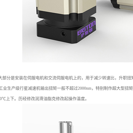
大部分是安装在伺服电机和交流伺服电机上的，用于减少转速比，升职扭
pm，工业生产级行星减速机输出扭矩一般不超过2000nm，特别制作超大型扭
100℃上下。历经修改润滑油脂克修改起操作温度。