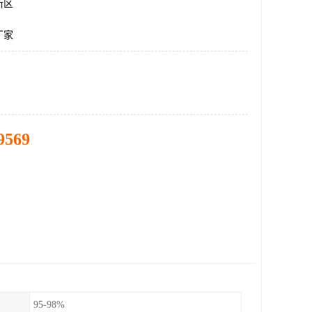
新区
厂家
9569
95-98%