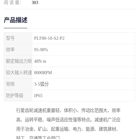
阅 读 量：
303
产品描述
型号
PLF80-10-S2-P2
效率
95-98%
额定输出力矩
48N.m
较大输入转速
8000RPM
背隙
3-5弧分
防护等级
IP65
行星齿轮减速机重量轻、体积小、传动比范围大、效率
高、运转平稳、噪声低适应性强等特点。减速机广泛应
用于冶金、矿山、起重运输、电力、能源、建筑建材、
轻工、交通等工业部门。