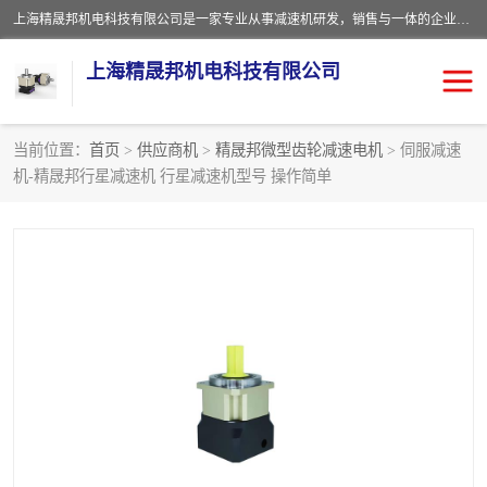
上海精晟邦机电科技有限公司是一家专业从事减速机研发，销售与一体的企业。公司拥有资深技术人员和技术团队服务人才，致力于为广大客户提供专业，细致的产品服务。主营产品有：中型减速电机，微型调速电机，精密行星减速机，蜗轮蜗杆减速机，RFKS四大系列减速机，SKM双曲面齿轮减速机，齿轮减速电机，行星减速机，防爆电机，变频器等系列；产品广泛用于汽车，船舶，能源，环保，包装，物流等领域，欢迎咨询。
上海精晟邦机电科技有限公司
当前位置：
首页
>
供应商机
>
精晟邦微型齿轮减速电机
> 伺服减速
机-精晟邦行星减速机 行星减速机型号 操作简单
减速电机
NMRV蜗轮蜗杆减速机
DKM电机
JSCC精研电机
城邦电机
精晟邦四大系列
MCN明椿电机
精晟邦微型齿轮减速电机
行星减速机
晟邦电机
防爆电机
东元电机