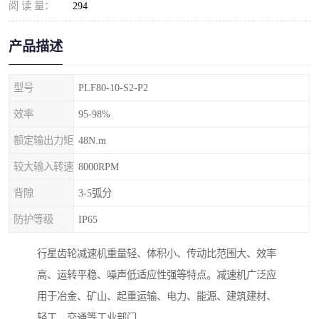
阅 读 量：
294
产品描述
型号
PLF80-10-S2-P2
效率
95-98%
额定输出力矩
48N.m
较大输入转速
8000RPM
背隙
3-5弧分
防护等级
IP65
行星齿轮减速机重量轻、体积小、传动比范围大、效率
高、运转平稳、噪声低适应性强等特点。减速机广泛应
用于冶金、矿山、起重运输、电力、能源、建筑建材、
轻工、交通等工业部门。