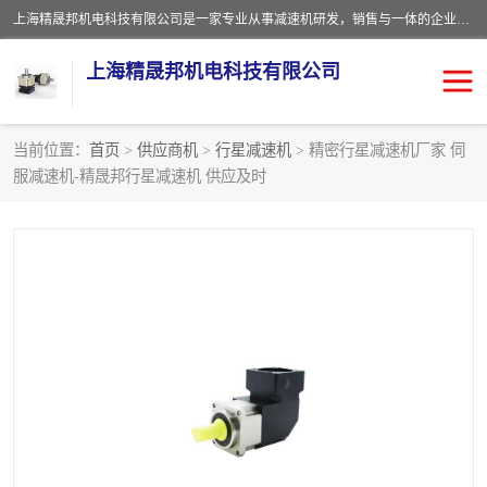
上海精晟邦机电科技有限公司是一家专业从事减速机研发，销售与一体的企业。公司拥有资深技术人员和技术团队服务人才，致力于为广大客户提供专业，细致的产品服务。主营产品有：中型减速电机，微型调速电机，精密行星减速机，蜗轮蜗杆减速机，RFKS四大系列减速机，SKM双曲面齿轮减速机，齿轮减速电机，行星减速机，防爆电机，变频器等系列；产品广泛用于汽车，船舶，能源，环保，包装，物流等领域，欢迎咨询。
上海精晟邦机电科技有限公司
当前位置：
首页
>
供应商机
>
行星减速机
> 精密行星减速机厂家 伺
服减速机-精晟邦行星减速机 供应及时
减速电机
NMRV蜗轮蜗杆减速机
DKM电机
JSCC精研电机
城邦电机
精晟邦四大系列
MCN明椿电机
精晟邦微型齿轮减速电机
行星减速机
晟邦电机
防爆电机
东元电机