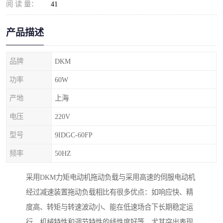
阅 读 量：
41
产品描述
品牌
DKM
功率
60W
产地
上海
电压
220V
型号
9IDGC-60FP
频率
50HZ
采用DKM力矩电动机拖动负载与采用高速的伺服电动机
经过减速装置拖动负载相比有很多优点：如响应快、精
度高、转矩与转速波动小、能在低速场合下长期稳定运
行、机械特性和调节特性的线性度好等，尤其突出表现