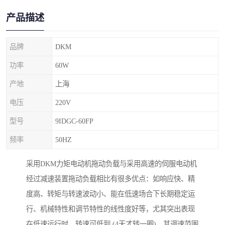
产品描述
品牌
DKM
功率
60W
产地
上海
电压
220V
型号
9IDGC-60FP
频率
50HZ
采用DKM力矩电动机拖动负载与采用高速的伺服电动机
经过减速装置拖动负载相比有很多优点：如响应快、精
度高、转矩与转速波动小、能在低速场合下长期稳定运
行、机械特性和调节特性的线性度好等，尤其突出表现
在低速运行时，转速可低到 (4天才转一圈)，其调速范围