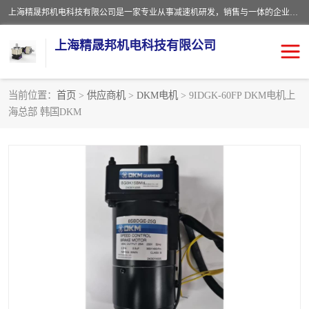
上海精晟邦机电科技有限公司是一家专业从事减速机研发，销售与一体的企业。公司拥有资深技术人员和技术团队服务人才，致力于为广大客户提供专业，细致的产品服务。主营产品有：中型减速电机，微型调速电机，精密行星减速机，蜗轮蜗杆减速机，RFKS四大系列减速机，SKM双曲面齿轮减速机，齿轮减速电机，行星减速机，防爆电机，变频器等系列；产品广泛用于汽车，船舶，能源，环保，包装，物流等领域，欢迎咨询。
上海精晟邦机电科技有限公司
当前位置：
首页
>
供应商机
>
DKM电机
> 9IDGK-60FP DKM电机上
海总部 韩国DKM
减速电机
NMRV蜗轮蜗杆减速机
DKM电机
JSCC精研电机
城邦电机
精晟邦四大系列
MCN明椿电机
精晟邦微型齿轮减速电机
行星减速机
晟邦电机
防爆电机
东元电机