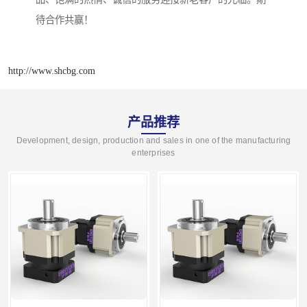
待合作共赢！
http://www.shcbg.com
产品推荐
Development, design, production and sales in one of the manufacturing
enterprises