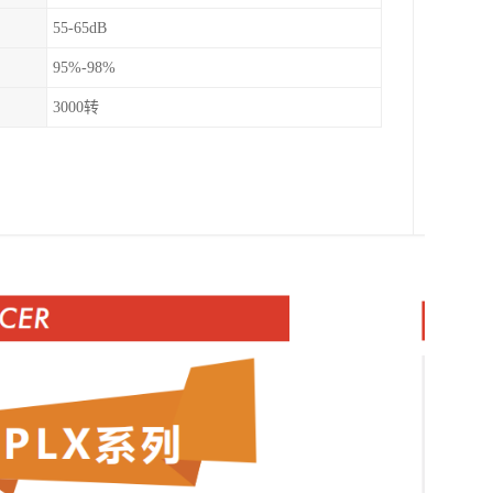
55-65dB
95%-98%
3000转