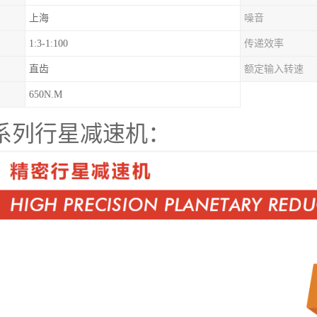
上海
噪音
1:3-1:100
传递效率
直齿
额定输入转速
650N.M
X系列行星减速机：