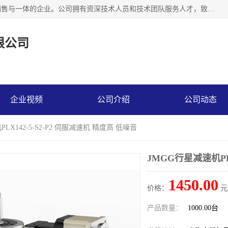
上海精晟邦机电科技有限公司是一家专业从事减速机研发，销售与一体的企业。公司拥有资深技术人员和技术团队服务人才，致力于为广大客户提供专业，细致的产品服务。主营产品有：中型减速电机，微型调速电机，精密行星减速机，蜗轮蜗杆减速机，RFKS四大系列减速机，SKM双曲面齿轮减速机，齿轮减速电机，行星减速机，防爆电机，变频器等系列；产品广泛用于汽车，船舶，能源，环保，包装，物流等领域，欢迎咨询。
限公司
企业视频
公司介绍
公司动态
LX142-5-S2-P2 伺服减速机 精度高 低噪音
JMGG行星减速机PLX
1450.00
价格：
元
产品数量：
1000.00台