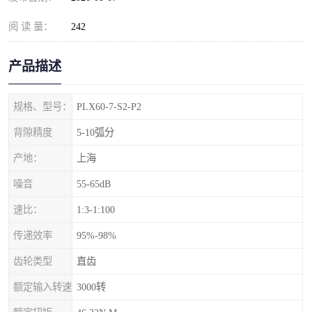
阅 读 量：
242
产品描述
规格、型号：
PLX60-7-S2-P2
背隙精度
5-10弧分
产地：
上海
噪音
55-65dB
速比：
1:3-1:100
传递效率
95%-98%
齿轮类型
直齿
额定输入转速
3000转