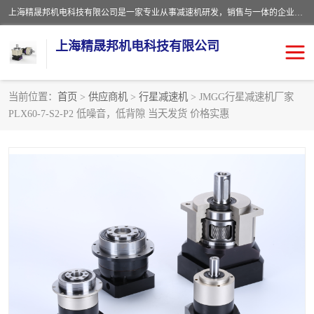
上海精晟邦机电科技有限公司是一家专业从事减速机研发，销售与一体的企业。公司拥有资深技术人员和技术团队服务人才，致力于为广大客户提供专业，细致的产品服务。主营产品有：中型减速电机，微型调速电机，精密行星减速机，蜗轮蜗杆减速机，RFKS四大系列减速机，SKM双曲面齿轮减速机，齿轮减速电机，行星减速机，防爆电机，变频器等系列；产品广泛用于汽车，船舶，能源，环保，包装，物流等领域，欢迎咨询。
上海精晟邦机电科技有限公司
当前位置：
首页
>
供应商机
>
行星减速机
> JMGG行星减速机厂家
PLX60-7-S2-P2 低噪音，低背隙 当天发货 价格实惠
减速电机
NMRV蜗轮蜗杆减速机
DKM电机
JSCC精研电机
城邦电机
精晟邦四大系列
MCN明椿电机
精晟邦微型齿轮减速电机
行星减速机
晟邦电机
防爆电机
东元电机