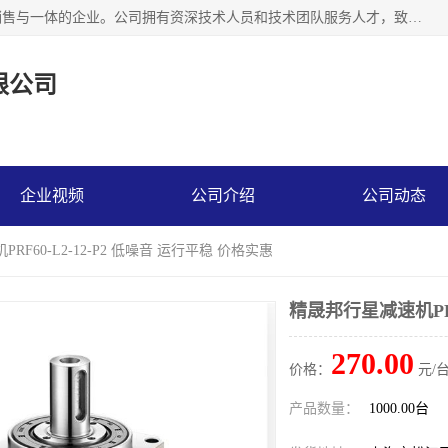
上海精晟邦机电科技有限公司是一家专业从事减速机研发，销售与一体的企业。公司拥有资深技术人员和技术团队服务人才，致力于为广大客户提供专业，细致的产品服务。主营产品有：中型减速电机，微型调速电机，精密行星减速机，蜗轮蜗杆减速机，RFKS四大系列减速机，SKM双曲面齿轮减速机，齿轮减速电机，行星减速机，防爆电机，变频器等系列；产品广泛用于汽车，船舶，能源，环保，包装，物流等领域，欢迎咨询。
限公司
企业视频
公司介绍
公司动态
RF60-L2-12-P2 低噪音 运行平稳 价格实惠
精晟邦行星减速机PRF
270.00
价格：
元/台
产品数量：
1000.00台