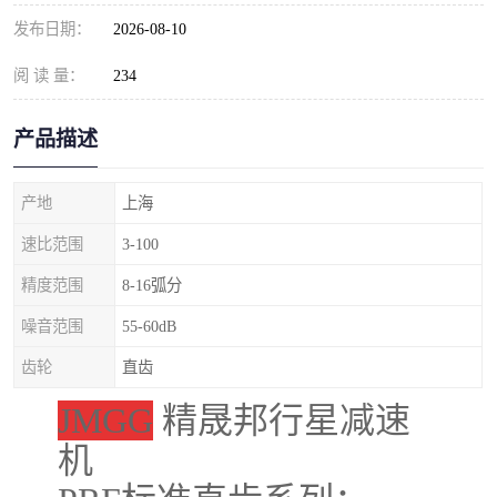
发布日期：
2026-08-10
阅 读 量：
234
产品描述
产地
上海
速比范围
3-100
精度范围
8-16弧分
噪音范围
55-60dB
齿轮
直齿
JMGG
精晟邦行星减速
机