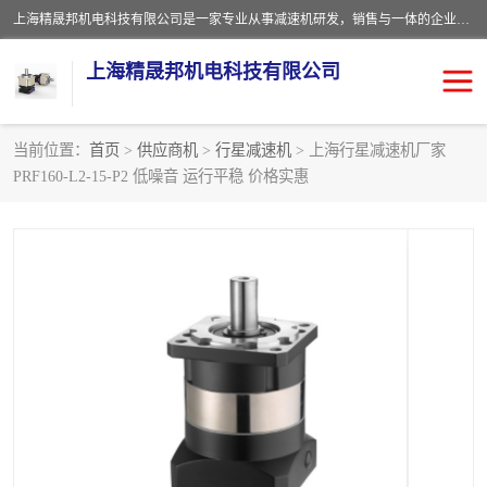
上海精晟邦机电科技有限公司是一家专业从事减速机研发，销售与一体的企业。公司拥有资深技术人员和技术团队服务人才，致力于为广大客户提供专业，细致的产品服务。主营产品有：中型减速电机，微型调速电机，精密行星减速机，蜗轮蜗杆减速机，RFKS四大系列减速机，SKM双曲面齿轮减速机，齿轮减速电机，行星减速机，防爆电机，变频器等系列；产品广泛用于汽车，船舶，能源，环保，包装，物流等领域，欢迎咨询。
上海精晟邦机电科技有限公司
当前位置：
首页
>
供应商机
>
行星减速机
> 上海行星减速机厂家
PRF160-L2-15-P2 低噪音 运行平稳 价格实惠
减速电机
NMRV蜗轮蜗杆减速机
DKM电机
JSCC精研电机
城邦电机
精晟邦四大系列
MCN明椿电机
精晟邦微型齿轮减速电机
行星减速机
晟邦电机
防爆电机
东元电机