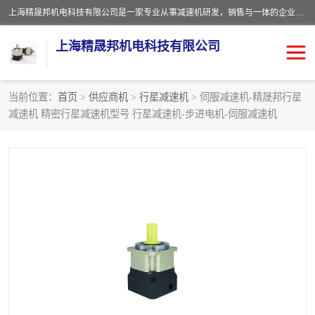
上海精晟邦机电科技有限公司是一家专业从事减速机研发，销售与一体的企业。公司拥有资深技术人员和技术团队服务人才，致力于为广大客户提供专业，细致的产品服务。主营产品有：中型减速电机，微型调速电机，精密行星减速机，蜗轮蜗杆减速机，RFKS四大系列减速机，SKM双曲面齿轮减速机，齿轮减速电机，行星减速机，防爆电机，变频器等系列；产品广泛用于汽车，船舶，能源，环保，包装，物流等领域，欢迎咨询。
上海精晟邦机电科技有限公司
当前位置：
首页
>
供应商机
>
行星减速机
> 伺服减速机-精晟邦行星
减速机 精密行星减速机型号 行星减速机-步进电机-伺服减速机
减速电机
NMRV蜗轮蜗杆减速机
DKM电机
JSCC精研电机
城邦电机
精晟邦四大系列
MCN明椿电机
精晟邦微型齿轮减速电机
行星减速机
晟邦电机
防爆电机
东元电机