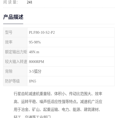
阅 读 量：
241
产品描述
型号
PLF80-10-S2-P2
效率
95-98%
额定输出力矩
48N.m
较大输入转速
8000RPM
背隙
3-5弧分
防护等级
IP65
行星齿轮减速机重量轻、体积小、传动比范围大、效率
高、运转平稳、噪声低适应性强等特点。减速机广泛应
用于冶金、矿山、起重运输、电力、能源、建筑建材、
轻工、交通等工业部门。