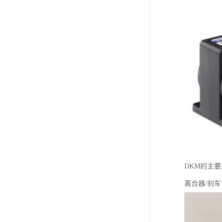
DKM的主
离合器/刹