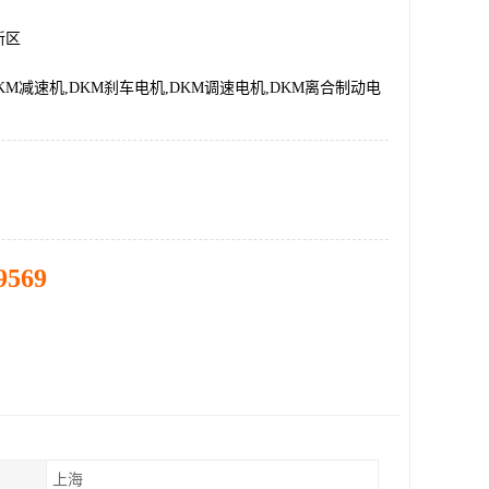
新区
DKM减速机,DKM刹车电机,DKM调速电机,DKM离合制动电
9569
上海