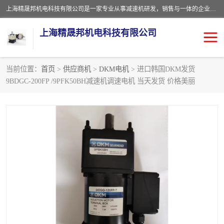
上海精晟邦机电科技有限公司是一家专业从事减速机研发，销售与一体的企业。公司拥有资深技术人员和技术团队服务人才，致力于为广大客户提供专业，细致的产品服务。主营产品有：中型减速电机，微型调速电机，精密行星减速机，蜗轮蜗杆减速机，RFKS四大系列减速机，SKM双曲面齿轮减速机，齿轮减速电机，行星减速机，防爆电机，变频器等系列；产品广泛用于汽车，船舶，能源，环保，包装，物流等领域，欢迎咨询。
上海精晟邦机电科技有限公司
当前位置：
首页
>
供应商机
>
DKM电机
> 进口韩国DKM发货
9BDGC-200FP /9PFK50BH减速机调速电机 当天发货 价格美丽
减速电机
NMRV蜗轮蜗杆减速机
DKM电机
JSCC精研电机
城邦电机
精晟邦四大系列
MCN明椿电机
精晟邦微型齿轮减速电机
行星减速机
晟邦电机
防爆电机
东元电机