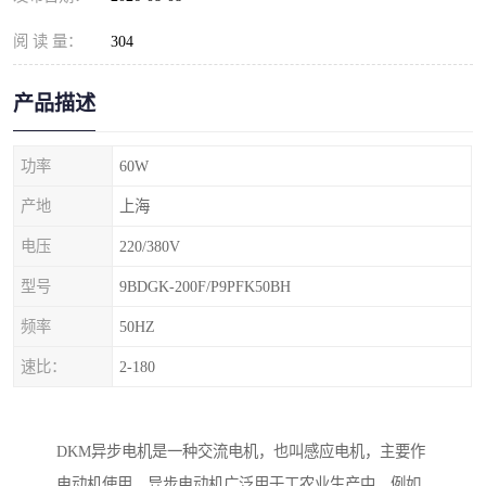
阅 读 量：
304
产品描述
功率
60W
产地
上海
电压
220/380V
型号
9BDGK-200F/P9PFK50BH
频率
50HZ
速比：
2-180
DKM异步电机是一种交流电机，也叫感应电机，主要作
电动机使用。异步电动机广泛用于工农业生产中，例如