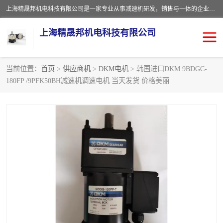
上海精晟邦机电科技有限公司是一家专业从事减速机研发，销售与一体的企业。公司拥有资深技术人员和技术团队服务人才，致力于为广大客户提供专业，细致的产品服务。主营产品有：中型减速电机，微型调速电机，精密行星减速机，蜗轮蜗杆减速机，RFKS四大系列减速机，SKM双曲面齿轮减速机，齿轮减速电机，行星减速机，防爆电机，变频器等系列；产品广泛用于汽车，船舶，能源，环保，包装，物流等领域，欢迎咨询。
上海精晟邦机电科技有限公司
当前位置：
首页
>
供应商机
>
DKM电机
> 韩国进口DKM 9BDGC-
180FP /9PFK50BH减速机调速电机 当天发货 价格美丽
减速电机
NMRV蜗轮蜗杆减速机
DKM电机
JSCC精研电机
城邦电机
精晟邦四大系列
MCN明椿电机
精晟邦微型齿轮减速电机
行星减速机
晟邦电机
防爆电机
东元电机