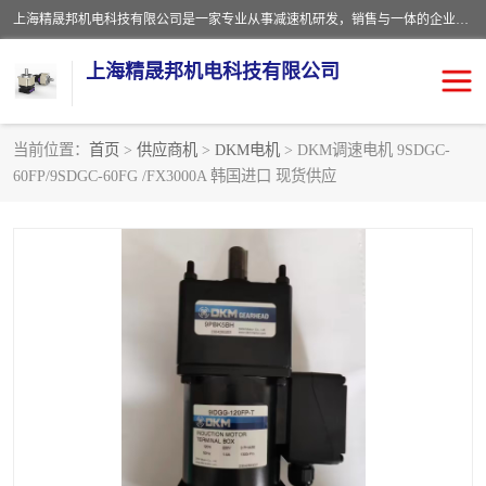
上海精晟邦机电科技有限公司是一家专业从事减速机研发，销售与一体的企业。公司拥有资深技术人员和技术团队服务人才，致力于为广大客户提供专业，细致的产品服务。主营产品有：中型减速电机，微型调速电机，精密行星减速机，蜗轮蜗杆减速机，RFKS四大系列减速机，SKM双曲面齿轮减速机，齿轮减速电机，行星减速机，防爆电机，变频器等系列；产品广泛用于汽车，船舶，能源，环保，包装，物流等领域，欢迎咨询。
上海精晟邦机电科技有限公司
当前位置：
首页
>
供应商机
>
DKM电机
> DKM调速电机 9SDGC-
60FP/9SDGC-60FG /FX3000A 韩国进口 现货供应
减速电机
NMRV蜗轮蜗杆减速机
DKM电机
JSCC精研电机
城邦电机
精晟邦四大系列
MCN明椿电机
精晟邦微型齿轮减速电机
行星减速机
晟邦电机
防爆电机
东元电机