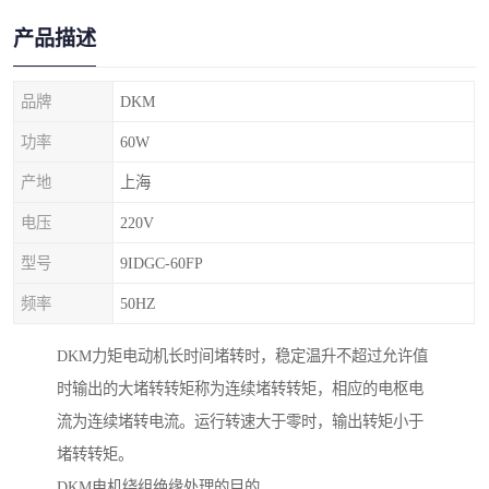
产品描述
品牌
DKM
功率
60W
产地
上海
电压
220V
型号
9IDGC-60FP
频率
50HZ
DKM力矩电动机长时间堵转时，稳定温升不超过允许值
时输出的大堵转转矩称为连续堵转转矩，相应的电枢电
流为连续堵转电流。运行转速大于零时，输出转矩小于
堵转转矩。
DKM电机绕组绝缘处理的目的