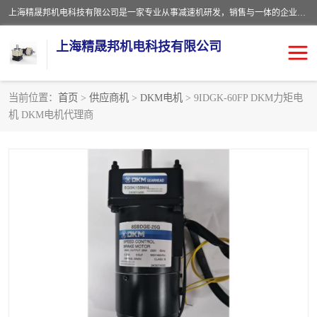
上海精晟邦机电科技有限公司是一家专业从事减速机研发，销售与一体的企业。公司拥有资深技术人员和技术团队服务人才，致力于为广大客户提供专业，细致的产品服务。主营产品有：中型减速电机，微型调速电机，精密行星减速机，蜗轮蜗杆减速机，RFKS四大系列减速机，SKM双曲面齿轮减速机，齿轮减速电机，行星减速机，防爆电机，变频器等系列；产品广泛用于汽车，船舶，能源，环保，包装，物流等领域，欢迎咨询。
上海精晟邦机电科技有限公司
当前位置：
首页
>
供应商机
>
DKM电机
> 9IDGK-60FP DKM力矩电
机 DKM电机代理商
减速电机
NMRV蜗轮蜗杆减速机
DKM电机
JSCC精研电机
城邦电机
精晟邦四大系列
MCN明椿电机
精晟邦微型齿轮减速电机
行星减速机
晟邦电机
防爆电机
东元电机