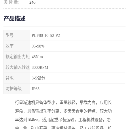
阅 读 量：
246
产品描述
型号
PLF80-10-S2-P2
效率
95-98%
额定输出力矩
48N.m
较大输入转速
8000RPM
背隙
3-5弧分
防护等级
IP65
行星减速机具备体型小，重量较轻，承载力高，应用长
寿命，具备输出功率分离，多齿齿合用的特点，较大功
率达到104kw，适用起重吊装运输，工程机械设备，冶
金工业，矿山开采，建造机械设备，轻工业纺织品，机