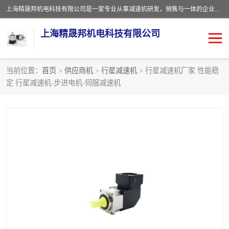
上海精晟邦机电科技有限公司是一家专业从事减速机研发，销售与一体的企业。公司拥有资深技术人员和技术团队服务人才，致力于为广大客户提供专业，细致的产品服务。主营产品有：中型减速电机，微型调速电机，精密行星减速机，蜗轮蜗杆减速机，RFKS四大系列减速机，SKM双曲面齿轮减速机，齿轮减速电机，行星减速机，防爆电机，变频器等系列；产品广泛用于汽车，船舶，能源，环保，包装，物流等领域，欢迎咨询。
上海精晟邦机电科技有限公司
当前位置：
首页
>
供应商机
>
行星减速机
> 行星减速机厂家 性能稳
定 行星减速机-步进电机-伺服减速机
减速电机
NMRV蜗轮蜗杆减速机
DKM电机
JSCC精研电机
城邦电机
精晟邦四大系列
MCN明椿电机
精晟邦微型齿轮减速电机
行星减速机
晟邦电机
防爆电机
东元电机