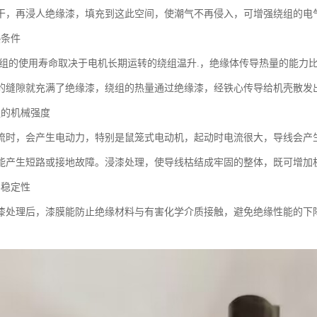
干，再浸人绝缘漆，填充到这此空间，使潮气不再侵入，可增强绕组的电
热条件
绕组的使用寿命取决于电机长期运转的绕组温升.，绝缘体传导热量的能力
的缝隙就充满了绝缘漆，绕组的热量通过绝缘漆，经铁心传导给机壳散发
组的机械强度
流时，会产生电动力，特别是鼠笼式电动机，起动时电流很大，导线会产
能产生短路或接地故障。浸漆处理，使导线枯结成牢固的整体，既可增加
学稳定性
漆处理后，漆膜能防止绝缘材料与有害化学介质接触，避免绝缘性能的下