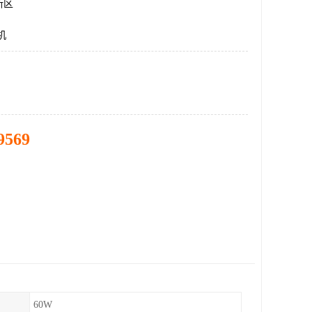
新区
机
9569
60W