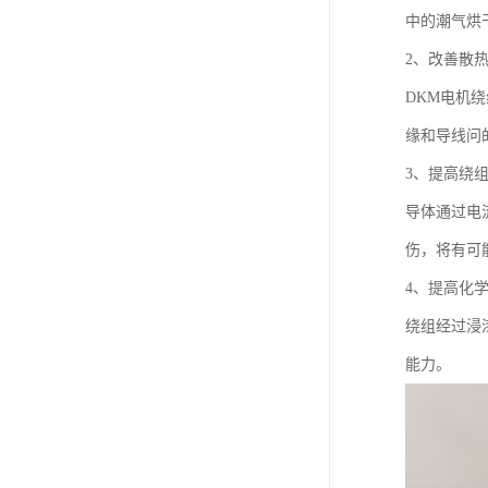
中的潮气烘
2、改善散
DKM电机
缘和导线问
3、提高绕
导体通过电
伤，将有可
4、提高化
绕组经过浸
能力。