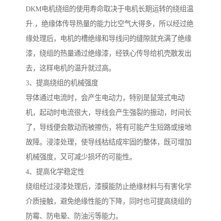
DKM电机绕组的使用寿命取决于电机长期运转的绕组温
升.，绝缘体传导热量的能力比空气大得多，所以经过绝
缘处理后，电机的槽绝缘和导线问的缝隙就充满了绝缘
漆，绕组的热量通过绝缘漆，经铁心传导给机壳散发出
去，这样电机的温升就过高。
3、提高绕组的机械强度
导体通过电流时，会产生电动力，特别是鼠笼式电动
机，起动时电流很大，导线会产生强裂的振动，时间长
了，导线便会散动而被擦伤，将有可能产生短路或接地
故障。浸漆处理，使导线枯结成牢固的整体，既可增加
机械强度，又可减少损坏的可能性。
4、提高化学稳定性
绕组经过浸漆处理后，漆膜能防止绝缘材料与有害化学
介质接触，避免绝缘性能的下降，同时也可提高绕组的
防霉、防电晕、防油污等能力。