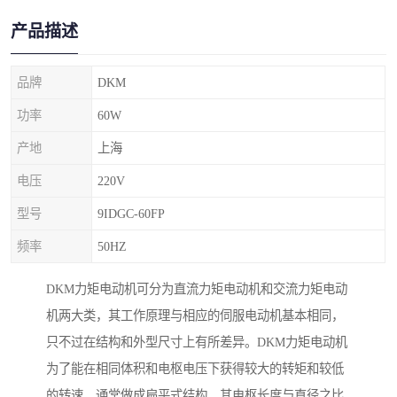
产品描述
品牌
DKM
功率
60W
产地
上海
电压
220V
型号
9IDGC-60FP
频率
50HZ
DKM力矩电动机可分为直流力矩电动机和交流力矩电动
机两大类，其工作原理与相应的伺服电动机基本相同，
只不过在结构和外型尺寸上有所差异。DKM力矩电动机
为了能在相同体积和电枢电压下获得较大的转矩和较低
的转速，通常做成扁平式结构。其电枢长度与直径之比