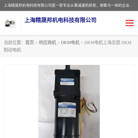
上海精晟邦机电科技有限公司是一家专业从事减速机研发，销售与一体的企业。公司拥有资深技术人员和技术团队服务人才，致力于为广大客户提供专业，细致的产品服务。主营产品有：中型减速电机，微型调速电机，精密行星减速机，蜗轮蜗杆减速机，RFKS四大系列减速机，SKM双曲面齿轮减速机，齿轮减速电机，行星减速机，防爆电机，变频器等系列；产品广泛用于汽车，船舶，能源，环保，包装，物流等领域，欢迎咨询。
上海精晟邦机电科技有限公司
当前位置：
首页
>
供应商机
>
DKM电机
> DKM电机上海总部 DKM
制动电机
减速电机
NMRV蜗轮蜗杆减速机
DKM电机
JSCC精研电机
城邦电机
精晟邦四大系列
MCN明椿电机
精晟邦微型齿轮减速电机
行星减速机
晟邦电机
防爆电机
东元电机