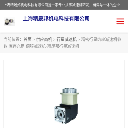
上海精晟邦机电科技有限公司是一家专业从事减速机研发，销售与一体的企业。公司拥有资深技术人员和技术团队服务人才，致力于为广大客户提供专业，细致的产品服务。主营产品有：中型减速电机，微型调速电机，精密行星减速机，蜗轮蜗杆减速机，RFKS四大系列减速机，SKM双曲面齿轮减速机，齿轮减速电机，行星减速机，防爆电机，变频器等系列；产品广泛用于汽车，船舶，能源，环保，包装，物流等领域，欢迎咨询。
上海精晟邦机电科技有限公司
当前位置：
首页
>
供应商机
>
行星减速机
> 精密行星齿轮减速机参
数 库存充足 伺服减速机-精晟邦行星减速机
减速电机
NMRV蜗轮蜗杆减速机
DKM电机
JSCC精研电机
城邦电机
精晟邦四大系列
MCN明椿电机
精晟邦微型齿轮减速电机
行星减速机
晟邦电机
防爆电机
东元电机