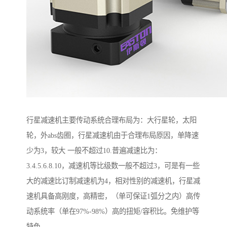
行星减速机主要传动系统合理布局为：大行星轮，太阳
轮，外abs齿圈，行星减速机由于合理布局原因，单降速
少为3，较大 一般不超过10.普遍减速比为：
3.4.5.6.8.10，减速机等比级数一般不超过3，可是有一些
大的减速比订制减速机为4，相对性别的减速机，行星减
速机具备高刚度，高精密，（单可保证1弧分之内）高传
动系统率（单在97%-98%）高的扭矩/容积比。免维护等
特色。