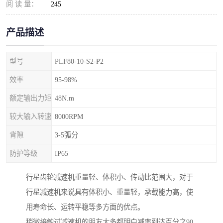
阅 读 量：
245
产品描述
型号
PLF80-10-S2-P2
效率
95-98%
额定输出力矩
48N.m
较大输入转速
8000RPM
背隙
3-5弧分
防护等级
IP65
行星齿轮减速机重量轻、体积小、传动比范围大，对于
行星减速机来说具有体积小、重量轻，承载能力高，使
用寿命长、运转平稳等多方面的优点。
稍微接触过减速机的朋友大多都明白减率到达百分之90