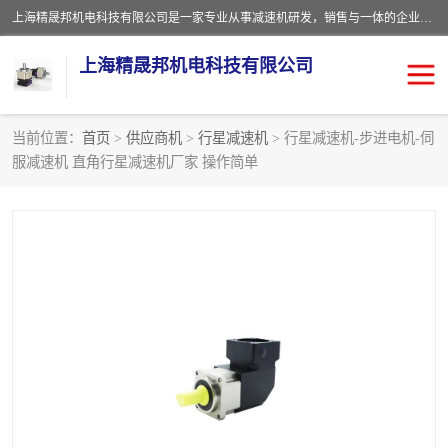
上海精晟邦机电科技有限公司是一家专业从事减速机研发，销售与一体的企业。公司拥有资深技术人员和技术团队服务人才，致力于为广大客户提供专业，细致的产品服务。主营产品有：中型减速电机，微型调速电机，精密行星减速机，蜗轮蜗杆减速机，RFKS四大系列减速机，SKM双曲面齿轮减速机，齿轮减速电机，行星减速机，防爆电机，变频器等系列；产品广泛用于汽车，船舶，能源，环保，包装，物流等领域，欢迎咨询。
上海精晟邦机电科技有限公司
当前位置：
首页
>
供应商机
>
行星减速机
> 行星减速机-步进电机-伺
服减速机 直角行星减速机厂家 操作简单
减速电机
NMRV蜗轮蜗杆减速机
DKM电机
JSCC精研电机
城邦电机
精晟邦四大系列
MCN明椿电机
精晟邦微型齿轮减速电机
行星减速机
晟邦电机
防爆电机
东元电机