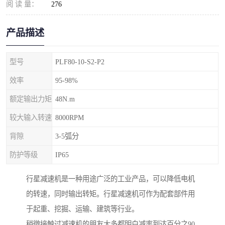
阅 读 量：
276
产品描述
型号
PLF80-10-S2-P2
效率
95-98%
额定输出力矩
48N.m
较大输入转速
8000RPM
背隙
3-5弧分
防护等级
IP65
行星减速机是一种用途广泛的工业产品，可以降低电机
的转速，同时输出转矩。行星减速机可作为配套部件用
于起重、挖掘、运输、建筑等行业。
稍微接触过减速机的朋友大多都明白减率到达百分之90