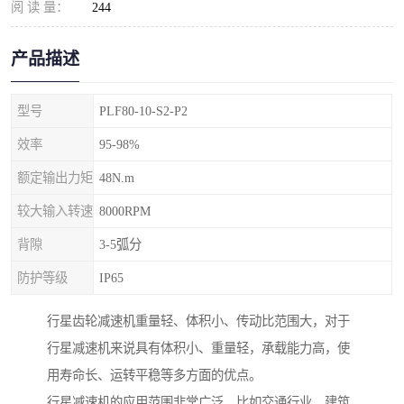
阅 读 量：
244
产品描述
型号
PLF80-10-S2-P2
效率
95-98%
额定输出力矩
48N.m
较大输入转速
8000RPM
背隙
3-5弧分
防护等级
IP65
行星齿轮减速机重量轻、体积小、传动比范围大，对于
行星减速机来说具有体积小、重量轻，承载能力高，使
用寿命长、运转平稳等多方面的优点。
行星减速机的应用范围非常广泛，比如交通行业，建筑