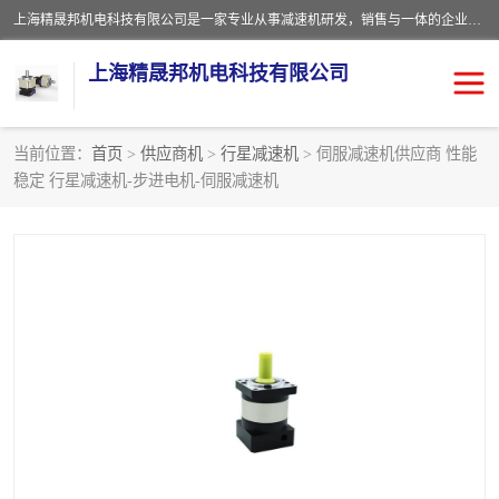
上海精晟邦机电科技有限公司是一家专业从事减速机研发，销售与一体的企业。公司拥有资深技术人员和技术团队服务人才，致力于为广大客户提供专业，细致的产品服务。主营产品有：中型减速电机，微型调速电机，精密行星减速机，蜗轮蜗杆减速机，RFKS四大系列减速机，SKM双曲面齿轮减速机，齿轮减速电机，行星减速机，防爆电机，变频器等系列；产品广泛用于汽车，船舶，能源，环保，包装，物流等领域，欢迎咨询。
上海精晟邦机电科技有限公司
当前位置：
首页
>
供应商机
>
行星减速机
> 伺服减速机供应商 性能
稳定 行星减速机-步进电机-伺服减速机