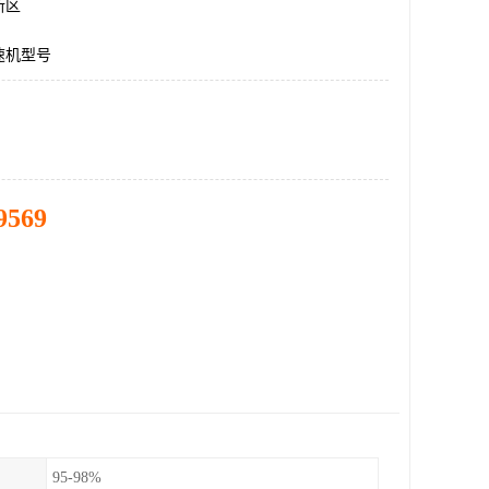
新区
速机型号
9569
95-98%