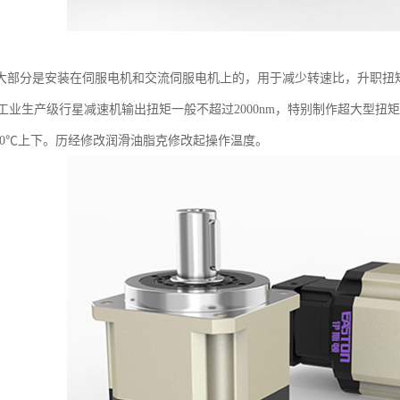
大部分是安装在伺服电机和交流伺服电机上的，用于减少转速比，升职扭
pm，工业生产级行星减速机输出扭矩一般不超过2000nm，特别制作超大型扭
100℃上下。历经修改润滑油脂克修改起操作温度。