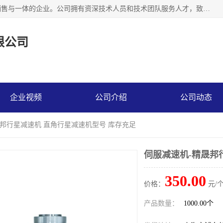
上海精晟邦机电科技有限公司是一家专业从事减速机研发，销售与一体的企业。公司拥有资深技术人员和技术团队服务人才，致力于为广大客户提供专业，细致的产品服务。主营产品有：中型减速电机，微型调速电机，精密行星减速机，蜗轮蜗杆减速机，RFKS四大系列减速机，SKM双曲面齿轮减速机，齿轮减速电机，行星减速机，防爆电机，变频器等系列；产品广泛用于汽车，船舶，能源，环保，包装，物流等领域，欢迎咨询。
限公司
企业视频
公司介绍
公司动态
晟邦行星减速机 直角行星减速机型号 库存充足
伺服减速机-精晟邦
350.00
价格：
元/个
产品数量：
1000.00个