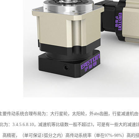
主要传动系统合理布局为：大行星轮，太阳轮，外abs齿圈，行星减速机由
速比为：3.4.5.6.8.10，减速机等比级数一般不超过3，可是有一些大
，高精密，（单可保证1弧分之内）高传动系统率（单在97%-98%）高的