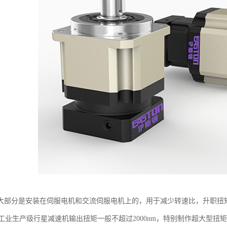
大部分是安装在伺服电机和交流伺服电机上的，用于减少转速比，升职扭
pm，工业生产级行星减速机输出扭矩一般不超过2000nm，特别制作超大型扭