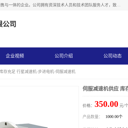
上海精晟邦机电科技有限公司是一家专业从事减速机研发，销售与一体的企业。公司拥有资深技术人员和技术团队服务人才，致力于为广大客户提供专业，细致的产品服务。主营产品有：中型减速电机，微型调速电机，精密行星减速机，蜗轮蜗杆减速机，RFKS四大系列减速机，SKM双曲面齿轮减速机，齿轮减速电机，行星减速机，防爆电机，变频器等系列；产品广泛用于汽车，船舶，能源，环保，包装，物流等领域，欢迎咨询。
限公司
企业视频
公司介绍
公司动态
 库存充足 行星减速机-步进电机-伺服减速机
伺服减速机供应 库
350.00
价格：
元/个
产品数量：
1000.00个