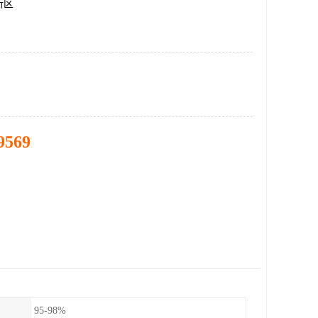
新区
9569
95-98%