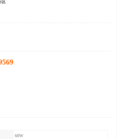
新区
9569
60W