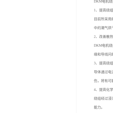
DKM电机
1、提高绕
目前所采用
中的潮气烘
2、改善散
DKM电机
缘和导线问
3、提高绕
导体通过电
伤，将有可
4、提高化
绕组经过浸
能力。