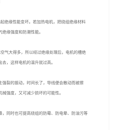
:
引起绝缘性能变坏。若加热电机，把绕组绝缘材料
气绝缘强度和防潮性能。
比空气大得多，所以经过绝缘处理后，电机的槽绝
出去，这样电机的温升就过高。
生强裂的振动，时间长了，导线便会散动而被擦
机械强度，又可减少损坏的可能性。
降，同时也可提高绕组的防霉、防电晕、防油污等