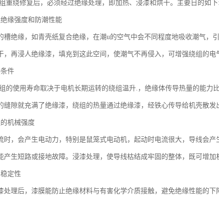
绕组重绕修复后，必须经过绝缘处理，即加热、浸漆和烘干。主要日的如下
组绝缘强度和防潮性能
的槽绝缘，如青壳纸复合绝缘，在潮u的空气中会不同程度地吸收潮气，
干，再浸人绝缘漆，填充到这此空间，使潮气不再侵入，可增强绕组的电
热条件
绕组的使用寿命取决于电机长期运转的绕组温升.，绝缘体传导热量的能力
的缝隙就充满了绝缘漆，绕组的热量通过绝缘漆，经铁心传导给机壳散发
组的机械强度
流时，会产生电动力，特别是鼠笼式电动机，起动时电流很大，导线会产
能产生短路或接地故障。浸漆处理，使导线枯结成牢固的整体，既可增加
学稳定性
漆处理后，漆膜能防止绝缘材料与有害化学介质接触，避免绝缘性能的下