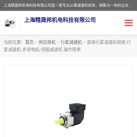
上海精晟邦机电科技有限公司是一家专业从事减速机研发，销售与一体的企业。公司拥有资深技术人员和技术团队服务人才，致力于为广大客户提供专业，细致的产品服务。主营产品有：中型减速电机，微型调速电机，精密行星减速机，蜗轮蜗杆减速机，RFKS四大系列减速机，SKM双曲面齿轮减速机，齿轮减速电机，行星减速机，防爆电机，变频器等系列；产品广泛用于汽车，船舶，能源，环保，包装，物流等领域，欢迎咨询。
上海精晟邦机电科技有限公司
当前位置：
首页
>
供应商机
>
行星减速机
> 直角行星减速机规格 行
星减速机-步进电机-伺服减速机 操作简单
减速电机
NMRV蜗轮蜗杆减速机
DKM电机
JSCC精研电机
城邦电机
精晟邦四大系列
MCN明椿电机
精晟邦微型齿轮减速电机
行星减速机
晟邦电机
防爆电机
东元电机