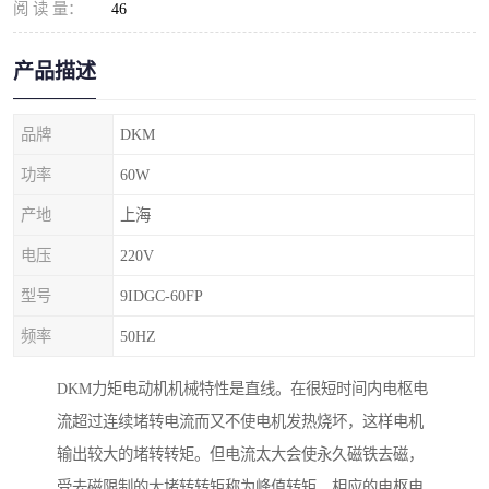
阅 读 量：
46
产品描述
品牌
DKM
功率
60W
产地
上海
电压
220V
型号
9IDGC-60FP
频率
50HZ
DKM力矩电动机机械特性是直线。在很短时间内电枢电
流超过连续堵转电流而又不使电机发热烧坏，这样电机
输出较大的堵转转矩。但电流太大会使永久磁铁去磁，
受去磁限制的大堵转转矩称为峰值转矩，相应的电枢电