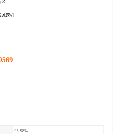
新区
轮减速机
9569
95-98%