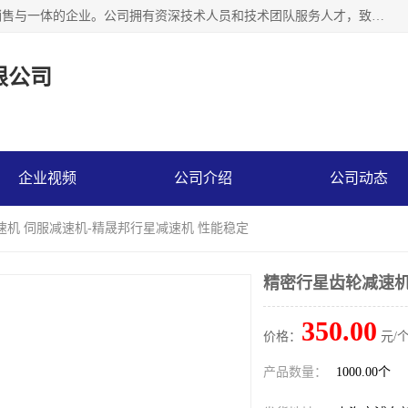
上海精晟邦机电科技有限公司是一家专业从事减速机研发，销售与一体的企业。公司拥有资深技术人员和技术团队服务人才，致力于为广大客户提供专业，细致的产品服务。主营产品有：中型减速电机，微型调速电机，精密行星减速机，蜗轮蜗杆减速机，RFKS四大系列减速机，SKM双曲面齿轮减速机，齿轮减速电机，行星减速机，防爆电机，变频器等系列；产品广泛用于汽车，船舶，能源，环保，包装，物流等领域，欢迎咨询。
限公司
企业视频
公司介绍
公司动态
速机 伺服减速机-精晟邦行星减速机 性能稳定
精密行星齿轮减速机
350.00
价格：
元/个
产品数量：
1000.00个