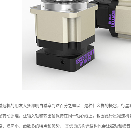
减速机的朋友大多都明白减率到达百分之90以上是种什么样的概念，行星
星转动原理，让输入轴和输出轴保持在同一轴心线上。也因此行星减速机
稳、噪声小、齿数多的特点和优势， 其优良的构造结构也会让振动和噪音