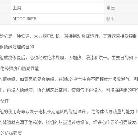
上海
电压
9IDGC-60FP
频率
电动机是一种低速、大力矩电动机。直接拖动负载运行，其转速直接受控
绕组绝缘处理的目的
绕组重绕修复后，必须经过绝缘处理，即加热、浸漆和烘干。主要日的如下
组绝缘强度和防潮性能
的槽绝缘，如青壳纸复合绝缘，在潮u的空气中会不同程度地吸收潮气，
干，再浸人绝缘漆，填充到这此空间，使潮气不再侵入，可增强绕组的电
热条件
绕组的使用寿命取决于电机长期运转的绕组温升.，绝缘体传导热量的能力
的缝隙就充满了绝缘漆，绕组的热量通过绝缘漆，经铁心传导给机壳散发
组的机械强度