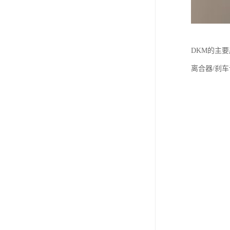
DKM的主
离合器/刹