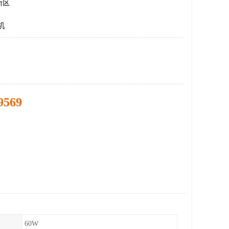
新区
机
9569
60W