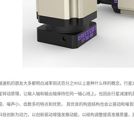
减速机的朋友大多都明白减率到达百分之90以上是种什么样的概念，行星
星转动原理，让输入轴和输出轴保持在同一轴心线上。也因此行星减速机
稳、噪声小、齿数多的特点和优势， 其优良的构造结构也会让振动和噪音
科技创新为动力，以创新驱动增强发展动能，以结构调整提高发展质量，