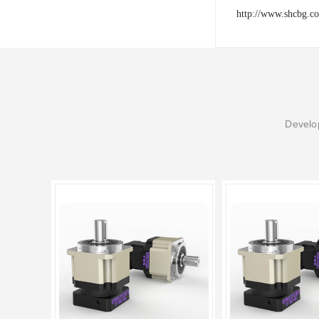
http://www.shcbg.c
Develop