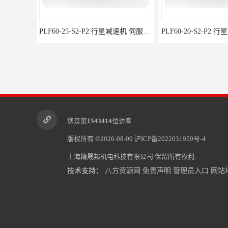
PLF60-25-S2-P2 行星减速机 伺服减速机 步进减速机
您是第
1543414
位访客
版权所有 ©2026-08-09
沪ICP备2022031959号-4
上海精晟邦机电科技有限公司
保留所有权利.
技术支持：
八方资源网
免责声明
管理员入口
网站
FAB142-20-S2-P2 行星齿轮减速机规格 行星减速机-步进电机-伺服减速机