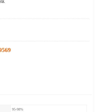
新区
9569
95-98%