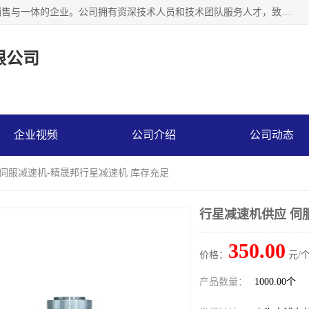
上海精晟邦机电科技有限公司是一家专业从事减速机研发，销售与一体的企业。公司拥有资深技术人员和技术团队服务人才，致力于为广大客户提供专业，细致的产品服务。主营产品有：中型减速电机，微型调速电机，精密行星减速机，蜗轮蜗杆减速机，RFKS四大系列减速机，SKM双曲面齿轮减速机，齿轮减速电机，行星减速机，防爆电机，变频器等系列；产品广泛用于汽车，船舶，能源，环保，包装，物流等领域，欢迎咨询。
限公司
企业视频
公司介绍
公司动态
 伺服减速机-精晟邦行星减速机 库存充足
行星减速机供应 伺
350.00
价格：
元/个
产品数量：
1000.00个