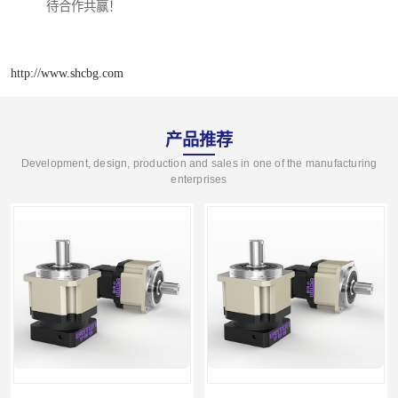
待合作共赢！
http://www.shcbg.com
产品推荐
Development, design, production and sales in one of the manufacturing
enterprises