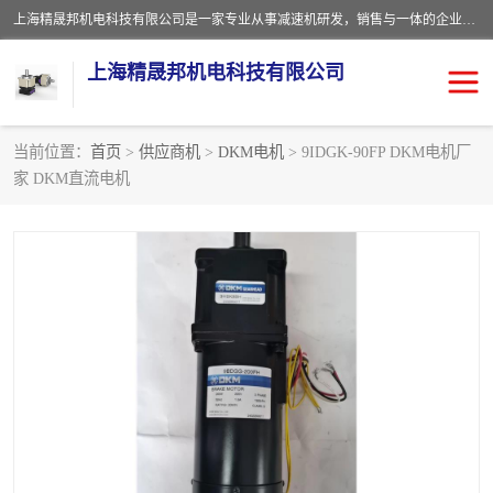
上海精晟邦机电科技有限公司是一家专业从事减速机研发，销售与一体的企业。公司拥有资深技术人员和技术团队服务人才，致力于为广大客户提供专业，细致的产品服务。主营产品有：中型减速电机，微型调速电机，精密行星减速机，蜗轮蜗杆减速机，RFKS四大系列减速机，SKM双曲面齿轮减速机，齿轮减速电机，行星减速机，防爆电机，变频器等系列；产品广泛用于汽车，船舶，能源，环保，包装，物流等领域，欢迎咨询。
上海精晟邦机电科技有限公司
当前位置：
首页
>
供应商机
>
DKM电机
> 9IDGK-90FP DKM电机厂
家 DKM直流电机
减速电机
NMRV蜗轮蜗杆减速机
DKM电机
JSCC精研电机
城邦电机
精晟邦四大系列
MCN明椿电机
精晟邦微型齿轮减速电机
行星减速机
晟邦电机
防爆电机
东元电机