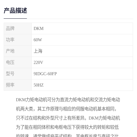
产品描述
品牌
DKM
功率
60W
产地
上海
电压
220V
型号
9IDGC-60FP
频率
50HZ
DKM力矩电动机可分为直流力矩电动机和交流力矩电动
机两大类，其工作原理与相应的伺服电动机基本相同，
只不过在结构和外型尺寸上有所差异。DKM力矩电动机
为了能在相同体积和电枢电压下获得较大的转矩和较低
的转速，通常做成扁平式结构。其电枢长度与直径之比