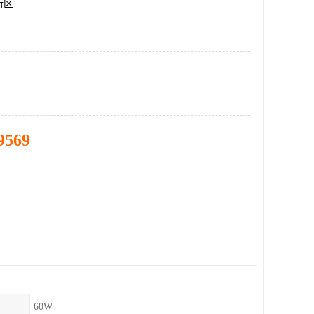
新区
9569
60W