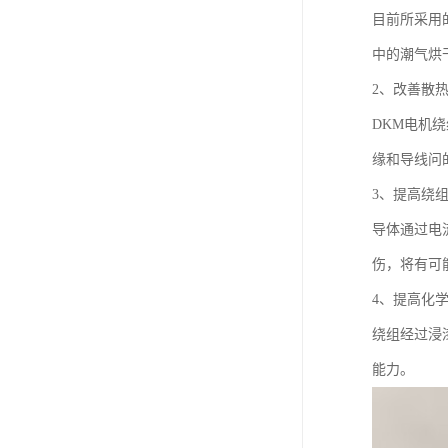
目前所采用
中的潮气烘
2、改善散
DKM电机
缘和导线问
3、提高绕
导体通过电
伤，将有可
4、提高化
绕组经过浸
能力。