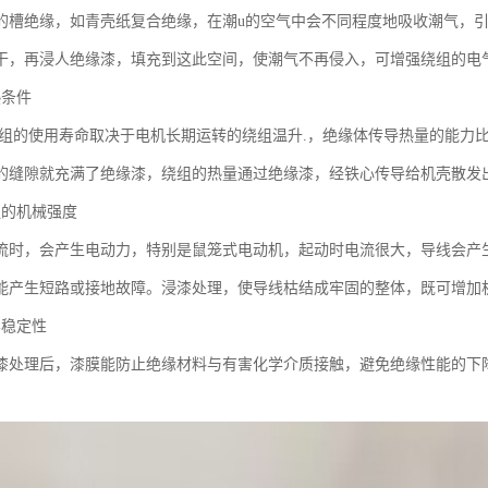
的槽绝缘，如青壳纸复合绝缘，在潮u的空气中会不同程度地吸收潮气，
干，再浸人绝缘漆，填充到这此空间，使潮气不再侵入，可增强绕组的电
热条件
绕组的使用寿命取决于电机长期运转的绕组温升.，绝缘体传导热量的能力
的缝隙就充满了绝缘漆，绕组的热量通过绝缘漆，经铁心传导给机壳散发
组的机械强度
流时，会产生电动力，特别是鼠笼式电动机，起动时电流很大，导线会产
能产生短路或接地故障。浸漆处理，使导线枯结成牢固的整体，既可增加
学稳定性
漆处理后，漆膜能防止绝缘材料与有害化学介质接触，避免绝缘性能的下