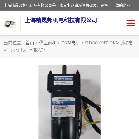
上海精晟邦机电科技有限公司是一家专业从事减速机研发，销售与一体的企业。公司拥有资深技术人员和技术团队服务人才，致力于为广大客户提供专业，细致的产品服务。主营产品有：中型减速电机，微型调速电机，精密行星减速机，蜗轮蜗杆减速机，RFKS四大系列减速机，SKM双曲面齿轮减速机，齿轮减速电机，行星减速机，防爆电机，变频器等系列；产品广泛用于汽车，船舶，能源，环保，包装，物流等领域，欢迎咨询。
上海精晟邦机电科技有限公司
当前位置：
首页
>
供应商机
>
DKM电机
> 9IDGC-90FP DKM制动电
机 DKM电机上海总部
减速电机
NMRV蜗轮蜗杆减速机
DKM电机
JSCC精研电机
城邦电机
精晟邦四大系列
MCN明椿电机
精晟邦微型齿轮减速电机
行星减速机
晟邦电机
防爆电机
东元电机