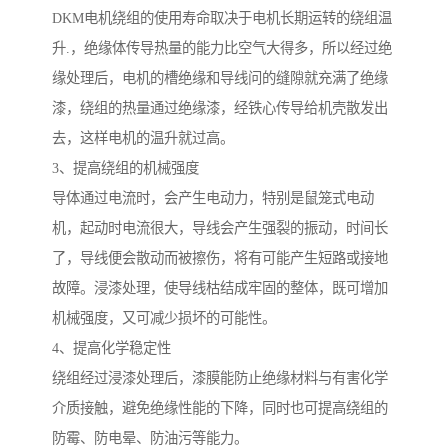
DKM电机绕组的使用寿命取决于电机长期运转的绕组温
升.，绝缘体传导热量的能力比空气大得多，所以经过绝
缘处理后，电机的槽绝缘和导线问的缝隙就充满了绝缘
漆，绕组的热量通过绝缘漆，经铁心传导给机壳散发出
去，这样电机的温升就过高。
3、提高绕组的机械强度
导体通过电流时，会产生电动力，特别是鼠笼式电动
机，起动时电流很大，导线会产生强裂的振动，时间长
了，导线便会散动而被擦伤，将有可能产生短路或接地
故障。浸漆处理，使导线枯结成牢固的整体，既可增加
机械强度，又可减少损坏的可能性。
4、提高化学稳定性
绕组经过浸漆处理后，漆膜能防止绝缘材料与有害化学
介质接触，避免绝缘性能的下降，同时也可提高绕组的
防霉、防电晕、防油污等能力。