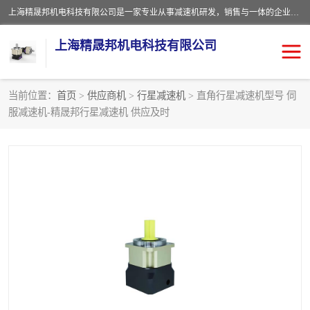
上海精晟邦机电科技有限公司是一家专业从事减速机研发，销售与一体的企业。公司拥有资深技术人员和技术团队服务人才，致力于为广大客户提供专业，细致的产品服务。主营产品有：中型减速电机，微型调速电机，精密行星减速机，蜗轮蜗杆减速机，RFKS四大系列减速机，SKM双曲面齿轮减速机，齿轮减速电机，行星减速机，防爆电机，变频器等系列；产品广泛用于汽车，船舶，能源，环保，包装，物流等领域，欢迎咨询。
上海精晟邦机电科技有限公司
当前位置：
首页
>
供应商机
>
行星减速机
> 直角行星减速机型号 伺
服减速机-精晟邦行星减速机 供应及时
减速电机
NMRV蜗轮蜗杆减速机
DKM电机
JSCC精研电机
城邦电机
精晟邦四大系列
MCN明椿电机
精晟邦微型齿轮减速电机
行星减速机
晟邦电机
防爆电机
东元电机