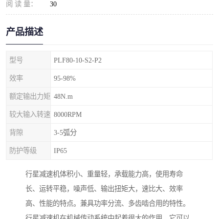
阅 读 量：
30
产品描述
型号
PLF80-10-S2-P2
效率
95-98%
额定输出力矩
48N.m
较大输入转速
8000RPM
背隙
3-5弧分
防护等级
IP65
行星减速机体积小、重量轻，承载能力高，使用寿命
长、运转平稳，噪声低、输出扭矩大，速比大、效率
高、性能的特点。兼具功率分流、多齿啮合用的特性。
行星减速机在机械传动系统中起着很大的作用，它可以