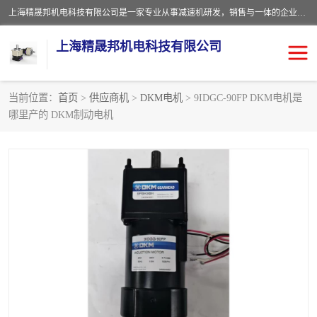
上海精晟邦机电科技有限公司是一家专业从事减速机研发，销售与一体的企业。公司拥有资深技术人员和技术团队服务人才，致力于为广大客户提供专业，细致的产品服务。主营产品有：中型减速电机，微型调速电机，精密行星减速机，蜗轮蜗杆减速机，RFKS四大系列减速机，SKM双曲面齿轮减速机，齿轮减速电机，行星减速机，防爆电机，变频器等系列；产品广泛用于汽车，船舶，能源，环保，包装，物流等领域，欢迎咨询。
上海精晟邦机电科技有限公司
当前位置：
首页
>
供应商机
>
DKM电机
> 9IDGC-90FP DKM电机是
哪里产的 DKM制动电机
减速电机
NMRV蜗轮蜗杆减速机
DKM电机
JSCC精研电机
城邦电机
精晟邦四大系列
MCN明椿电机
精晟邦微型齿轮减速电机
行星减速机
晟邦电机
防爆电机
东元电机