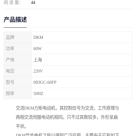
阅 读 量：
44
产品描述
品牌
DKM
功率
60W
产地
上海
电压
220V
型号
9IDGC-60FP
频率
50HZ
交流DKM力矩电动机，其控制信号为交流，工作原理与
两相交流伺服电动机相同。只不过其数较多，外形呈扁
平状。
DKM异步电机之所以得到广泛应用，主要由于它有如下