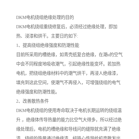
DKM电机绕组绝缘处理的目的
DKM电机绕组重绕修复后，必须经过绝缘处理，即加
热、浸漆和烘干。主要日的如下:
1、提高绕组绝缘强度和防潮性能
目前所采用的槽绝缘，如青壳纸复合绝缘，在潮u的空气
中会不同程度地吸收潮气，引起绝缘性能变坏。若加热
电机，把绕组绝缘材料中的潮气烘干，再浸人绝缘漆，
填充到这此空间，使潮气不再侵入，可增强绕组的电气
绝缘强度和防潮性能。
2、改善散热条件
DKM电机绕组的使用寿命取决于电机长期运转的绕组温
升.，绝缘体传导热量的能力比空气大得多，所以经过绝
缘处理后，电机的槽绝缘和导线问的缝隙就充满了绝缘
漆，绕组的热量通过绝缘漆，经铁心传导给机壳散发出