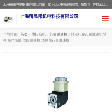
上海精晟邦机电科技有限公司是一家专业从事减速机研发，销售与一体的企业。公司拥有资深技术人员和技术团队服务人才，致力于为广大客户提供专业，细致的产品服务。主营产品有：中型减速电机，微型调速电机，精密行星减速机，蜗轮蜗杆减速机，RFKS四大系列减速机，SKM双曲面齿轮减速机，齿轮减速电机，行星减速机，防爆电机，变频器等系列；产品广泛用于汽车，船舶，能源，环保，包装，物流等领域，欢迎咨询。
上海精晟邦机电科技有限公司
当前位置：
首页
>
供应商机
>
行星减速机
> 精密行星齿轮减速机型
号 操作简单 伺服减速机-精晟邦行星减速机
减速电机
NMRV蜗轮蜗杆减速机
DKM电机
JSCC精研电机
城邦电机
精晟邦四大系列
MCN明椿电机
精晟邦微型齿轮减速电机
行星减速机
晟邦电机
防爆电机
东元电机