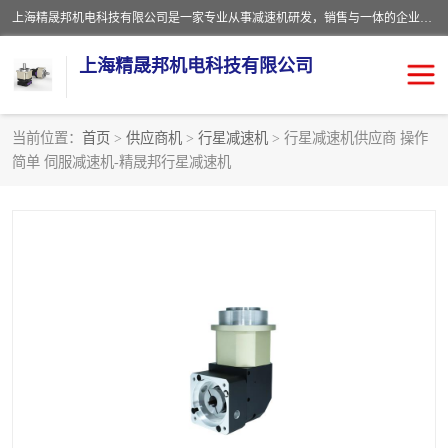
上海精晟邦机电科技有限公司是一家专业从事减速机研发，销售与一体的企业。公司拥有资深技术人员和技术团队服务人才，致力于为广大客户提供专业，细致的产品服务。主营产品有：中型减速电机，微型调速电机，精密行星减速机，蜗轮蜗杆减速机，RFKS四大系列减速机，SKM双曲面齿轮减速机，齿轮减速电机，行星减速机，防爆电机，变频器等系列；产品广泛用于汽车，船舶，能源，环保，包装，物流等领域，欢迎咨询。
上海精晟邦机电科技有限公司
当前位置：
首页
>
供应商机
>
行星减速机
> 行星减速机供应商 操作
简单 伺服减速机-精晟邦行星减速机
减速电机
NMRV蜗轮蜗杆减速机
DKM电机
JSCC精研电机
城邦电机
精晟邦四大系列
MCN明椿电机
精晟邦微型齿轮减速电机
行星减速机
晟邦电机
防爆电机
东元电机