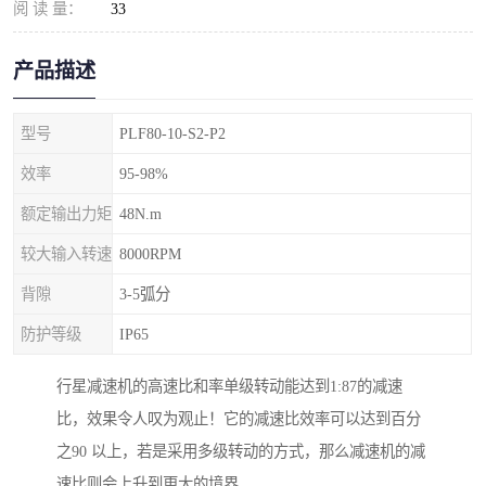
阅 读 量：
33
产品描述
型号
PLF80-10-S2-P2
效率
95-98%
额定输出力矩
48N.m
较大输入转速
8000RPM
背隙
3-5弧分
防护等级
IP65
行星减速机的高速比和率单级转动能达到1:87的减速
比，效果令人叹为观止！它的减速比效率可以达到百分
之90 以上，若是采用多级转动的方式，那么减速机的减
速比则会上升到更大的境界。