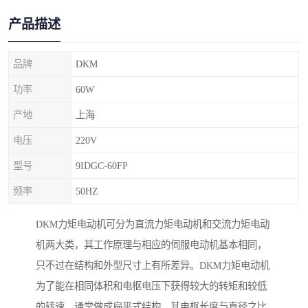
产品描述
品牌
DKM
功率
60W
产地
上海
电压
220V
型号
9IDGC-60FP
频率
50HZ
DKM力矩电动机可分为直流力矩电动机和交流力矩电动
机两大类，其工作原理与相应的伺服电动机基本相同，
只不过在结构和外型尺寸上有所差异。DKM力矩电动机
为了能在相同体积和电枢电压下获得较大的转矩和较低
的转速，通常做成扁平式结构。其电枢长度与直径之比