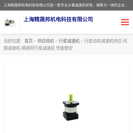
上海精晟邦机电科技有限公司是一家专业从事减速机研发，销售与一体的企业。公司拥有资深技术人员和技术团队服务人才，致力于为广大客户提供专业，细致的产品服务。主营产品有：中型减速电机，微型调速电机，精密行星减速机，蜗轮蜗杆减速机，RFKS四大系列减速机，SKM双曲面齿轮减速机，齿轮减速电机，行星减速机，防爆电机，变频器等系列；产品广泛用于汽车，船舶，能源，环保，包装，物流等领域，欢迎咨询。
上海精晟邦机电科技有限公司
当前位置：
首页
>
供应商机
>
行星减速机
> 行星齿轮减速机供应 伺
服减速机-精晟邦行星减速机 性能稳定
减速电机
NMRV蜗轮蜗杆减速机
DKM电机
JSCC精研电机
城邦电机
精晟邦四大系列
MCN明椿电机
精晟邦微型齿轮减速电机
行星减速机
晟邦电机
防爆电机
东元电机