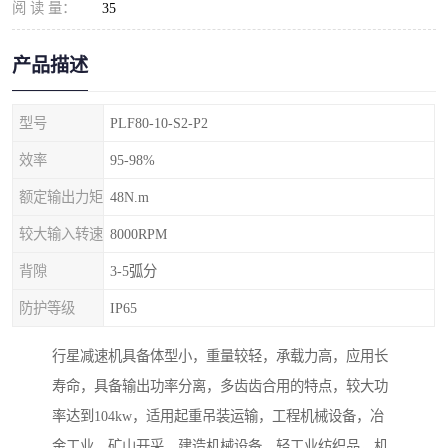
阅 读 量：
35
产品描述
型号
PLF80-10-S2-P2
效率
95-98%
额定输出力矩
48N.m
较大输入转速
8000RPM
背隙
3-5弧分
防护等级
IP65
行星减速机具备体型小，重量较轻，承载力高，应用长
寿命，具备输出功率分离，多齿齿合用的特点，较大功
率达到104kw，适用起重吊装运输，工程机械设备，冶
金工业，矿山开采，建造机械设备，轻工业纺织品，机