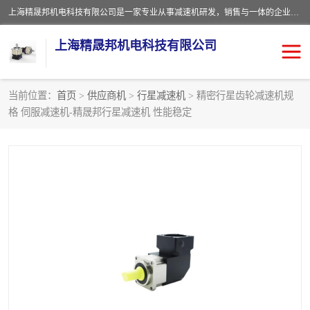
上海精晟邦机电科技有限公司是一家专业从事减速机研发，销售与一体的企业。公司拥有资深技术人员和技术团队服务人才，致力于为广大客户提供专业，细致的产品服务。主营产品有：中型减速电机，微型调速电机，精密行星减速机，蜗轮蜗杆减速机，RFKS四大系列减速机，SKM双曲面齿轮减速机，齿轮减速电机，行星减速机，防爆电机，变频器等系列；产品广泛用于汽车，船舶，能源，环保，包装，物流等领域，欢迎咨询。
上海精晟邦机电科技有限公司
当前位置：
首页
>
供应商机
>
行星减速机
> 精密行星齿轮减速机规
格 伺服减速机-精晟邦行星减速机 性能稳定
减速电机
NMRV蜗轮蜗杆减速机
DKM电机
JSCC精研电机
城邦电机
精晟邦四大系列
MCN明椿电机
精晟邦微型齿轮减速电机
行星减速机
晟邦电机
防爆电机
东元电机