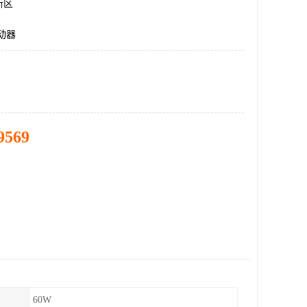
新区
动器
9569
60W