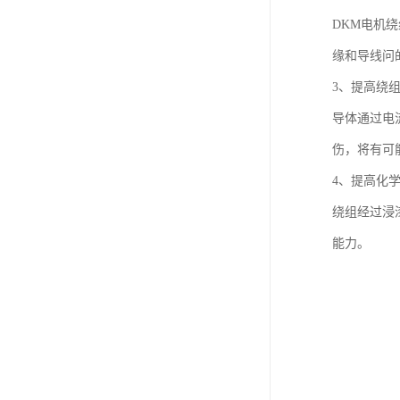
DKM电机
缘和导线问
3、提高绕
导体通过电
伤，将有可
4、提高化
绕组经过浸
能力。