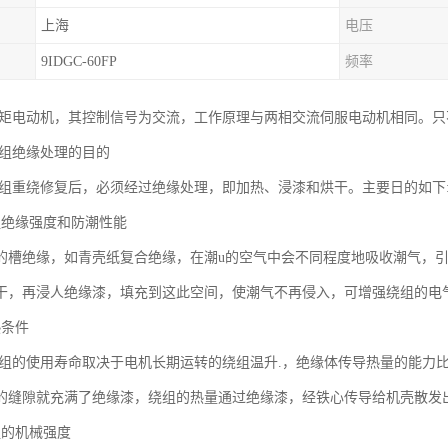
上海
电压
9IDGC-60FP
频率
力矩电动机，其控制信号为交流，工作原理与两相交流伺服电动机相同。
绕组绝缘处理的目的
绕组重绕修复后，必须经过绝缘处理，即加热、浸漆和烘干。主要日的如下
组绝缘强度和防潮性能
的槽绝缘，如青壳纸复合绝缘，在潮u的空气中会不同程度地吸收潮气，
干，再浸人绝缘漆，填充到这此空间，使潮气不再侵入，可增强绕组的电
热条件
绕组的使用寿命取决于电机长期运转的绕组温升.，绝缘体传导热量的能力
的缝隙就充满了绝缘漆，绕组的热量通过绝缘漆，经铁心传导给机壳散发
组的机械强度