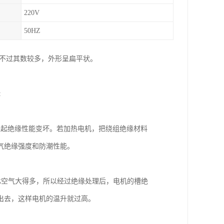
220V
50HZ
只不过其数较多，外形呈扁平状。
:
引起绝缘性能变坏。若加热电机，把绕组绝缘材料
气绝缘强度和防潮性能。
比空气大得多，所以经过绝缘处理后，电机的槽绝
出去，这样电机的温升就过高。