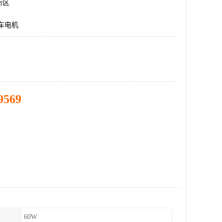
新区
车电机
9569
60W