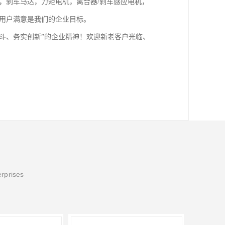
，刹车马达，力矩电机，离合器/刹车感应电机，
位用户满意是我们的企业目标。
奋斗、务实创新”的企业精神！欢迎新老客户光临、
erprises