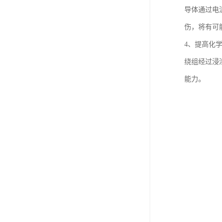
导体通过电
伤，将有可
4、提高化
绕组经过浸
能力。