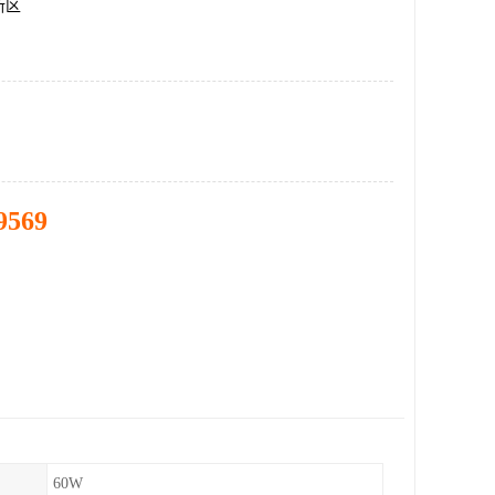
新区
9569
60W