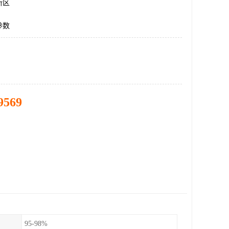
新区
参数
9569
95-98%