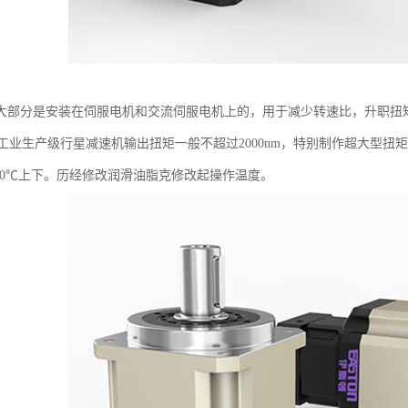
大部分是安装在伺服电机和交流伺服电机上的，用于减少转速比，升职扭
pm，工业生产级行星减速机输出扭矩一般不超过2000nm，特别制作超大型扭
100℃上下。历经修改润滑油脂克修改起操作温度。