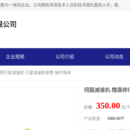
上海精晟邦机电科技有限公司是一家专业从事减速机研发，销售与一体的企业。公司拥有资深技术人员和技术团队服务人才，致力于为广大客户提供专业，细致的产品服务。主营产品有：中型减速电机，微型调速电机，精密行星减速机，蜗轮蜗杆减速机，RFKS四大系列减速机，SKM双曲面齿轮减速机，齿轮减速电机，行星减速机，防爆电机，变频器等系列；产品广泛用于汽车，船舶，能源，环保，包装，物流等领域，欢迎咨询。
限公司
企业视频
公司介绍
公司动态
晟邦行星减速机 行星减速机参数 操作简单
伺服减速机-精晟邦
350.00
价格：
元/个
产品数量：
1000.00个