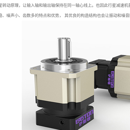
星转动原理，让输入轴和输出轴保持在同一轴心线上。也因此行星减速机
稳、噪声小、齿数多的特点和优势， 其优良的构造结构也会让振动和噪音