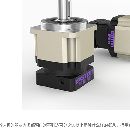
减速机的朋友大多都明白减率到达百分之90以上是种什么样的概念，行星