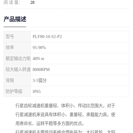
阅 读 量：
28
产品描述
型号
PLF80-10-S2-P2
效率
95-98%
额定输出力矩
48N.m
较大输入转速
8000RPM
背隙
3-5弧分
防护等级
IP65
行星齿轮减速机重量轻、体积小、传动比范围大，对于
行星减速机来说具有体积小、重量轻，承载能力高，使
用寿命长、运转平稳等多方面的优点。
行星减速机主要传动系统合理布局为：大行星轮，太阳