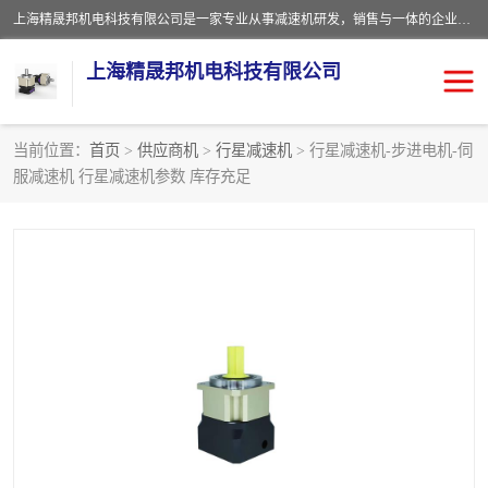
上海精晟邦机电科技有限公司是一家专业从事减速机研发，销售与一体的企业。公司拥有资深技术人员和技术团队服务人才，致力于为广大客户提供专业，细致的产品服务。主营产品有：中型减速电机，微型调速电机，精密行星减速机，蜗轮蜗杆减速机，RFKS四大系列减速机，SKM双曲面齿轮减速机，齿轮减速电机，行星减速机，防爆电机，变频器等系列；产品广泛用于汽车，船舶，能源，环保，包装，物流等领域，欢迎咨询。
上海精晟邦机电科技有限公司
当前位置：
首页
>
供应商机
>
行星减速机
> 行星减速机-步进电机-伺
服减速机 行星减速机参数 库存充足
减速电机
NMRV蜗轮蜗杆减速机
DKM电机
JSCC精研电机
城邦电机
精晟邦四大系列
MCN明椿电机
精晟邦微型齿轮减速电机
行星减速机
晟邦电机
防爆电机
东元电机