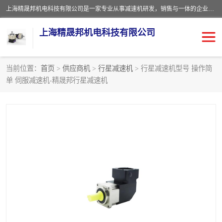
上海精晟邦机电科技有限公司是一家专业从事减速机研发，销售与一体的企业。公司拥有资深技术人员和技术团队服务人才，致力于为广大客户提供专业，细致的产品服务。主营产品有：中型减速电机，微型调速电机，精密行星减速机，蜗轮蜗杆减速机，RFKS四大系列减速机，SKM双曲面齿轮减速机，齿轮减速电机，行星减速机，防爆电机，变频器等系列；产品广泛用于汽车，船舶，能源，环保，包装，物流等领域，欢迎咨询。
上海精晟邦机电科技有限公司
当前位置：
首页
>
供应商机
>
行星减速机
> 行星减速机型号 操作简
单 伺服减速机-精晟邦行星减速机
减速电机
NMRV蜗轮蜗杆减速机
DKM电机
JSCC精研电机
城邦电机
精晟邦四大系列
MCN明椿电机
精晟邦微型齿轮减速电机
行星减速机
晟邦电机
防爆电机
东元电机