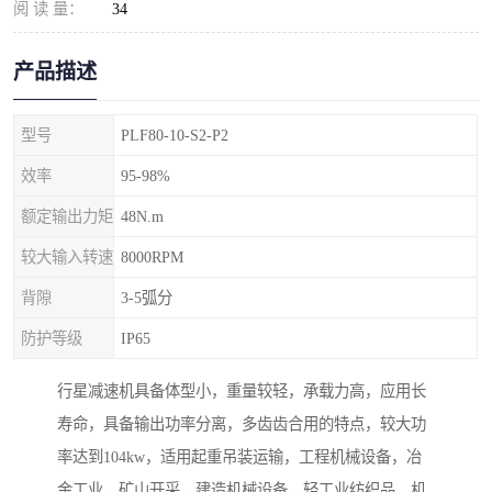
阅 读 量：
34
产品描述
型号
PLF80-10-S2-P2
效率
95-98%
额定输出力矩
48N.m
较大输入转速
8000RPM
背隙
3-5弧分
防护等级
IP65
行星减速机具备体型小，重量较轻，承载力高，应用长
寿命，具备输出功率分离，多齿齿合用的特点，较大功
率达到104kw，适用起重吊装运输，工程机械设备，冶
金工业，矿山开采，建造机械设备，轻工业纺织品，机