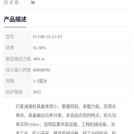
阅 读 量：
30
产品描述
型号
PLF80-10-S2-P2
效率
95-98%
额定输出力矩
48N.m
较大输入转速
8000RPM
背隙
3-5弧分
防护等级
IP65
行星减速机具备体型小，重量较轻，承载力高，应用长
寿命，具备输出功率分离，多齿齿合用的特点，较大功
率达到104kw，适用起重吊装运输，工程机械设备，冶
金工业，矿山开采，建造机械设备，轻工业纺织品，机