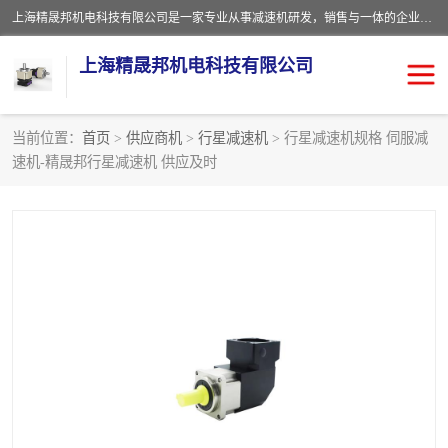
上海精晟邦机电科技有限公司是一家专业从事减速机研发，销售与一体的企业。公司拥有资深技术人员和技术团队服务人才，致力于为广大客户提供专业，细致的产品服务。主营产品有：中型减速电机，微型调速电机，精密行星减速机，蜗轮蜗杆减速机，RFKS四大系列减速机，SKM双曲面齿轮减速机，齿轮减速电机，行星减速机，防爆电机，变频器等系列；产品广泛用于汽车，船舶，能源，环保，包装，物流等领域，欢迎咨询。
上海精晟邦机电科技有限公司
当前位置：
首页
>
供应商机
>
行星减速机
> 行星减速机规格 伺服减
速机-精晟邦行星减速机 供应及时
减速电机
NMRV蜗轮蜗杆减速机
DKM电机
JSCC精研电机
城邦电机
精晟邦四大系列
MCN明椿电机
精晟邦微型齿轮减速电机
行星减速机
晟邦电机
防爆电机
东元电机