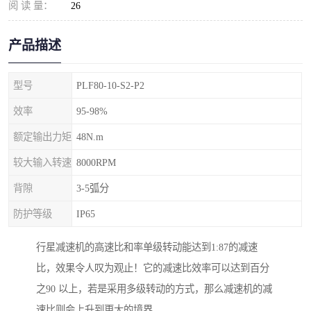
阅 读 量：
26
产品描述
型号
PLF80-10-S2-P2
效率
95-98%
额定输出力矩
48N.m
较大输入转速
8000RPM
背隙
3-5弧分
防护等级
IP65
行星减速机的高速比和率单级转动能达到1:87的减速
比，效果令人叹为观止！它的减速比效率可以达到百分
之90 以上，若是采用多级转动的方式，那么减速机的减
速比则会上升到更大的境界。