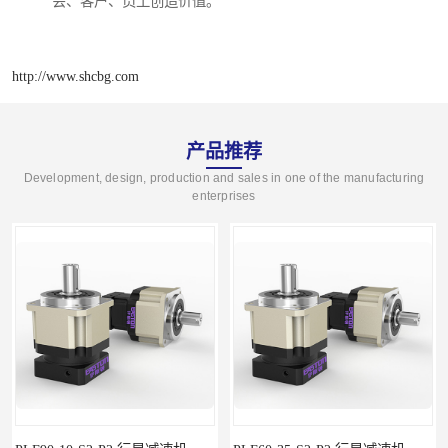
会、客户、员工创造价值。
http://www.shcbg.com
产品推荐
Development, design, production and sales in one of the manufacturing
enterprises