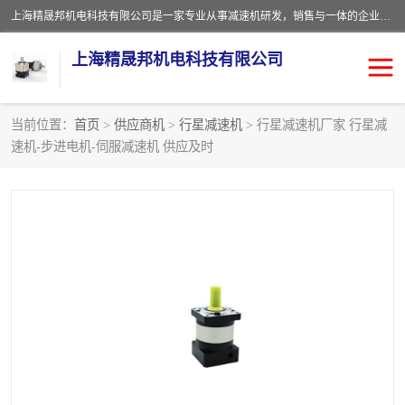
上海精晟邦机电科技有限公司是一家专业从事减速机研发，销售与一体的企业。公司拥有资深技术人员和技术团队服务人才，致力于为广大客户提供专业，细致的产品服务。主营产品有：中型减速电机，微型调速电机，精密行星减速机，蜗轮蜗杆减速机，RFKS四大系列减速机，SKM双曲面齿轮减速机，齿轮减速电机，行星减速机，防爆电机，变频器等系列；产品广泛用于汽车，船舶，能源，环保，包装，物流等领域，欢迎咨询。
上海精晟邦机电科技有限公司
当前位置：
首页
>
供应商机
>
行星减速机
> 行星减速机厂家 行星减
速机-步进电机-伺服减速机 供应及时
减速电机
NMRV蜗轮蜗杆减速机
DKM电机
JSCC精研电机
城邦电机
精晟邦四大系列
MCN明椿电机
精晟邦微型齿轮减速电机
行星减速机
晟邦电机
防爆电机
东元电机