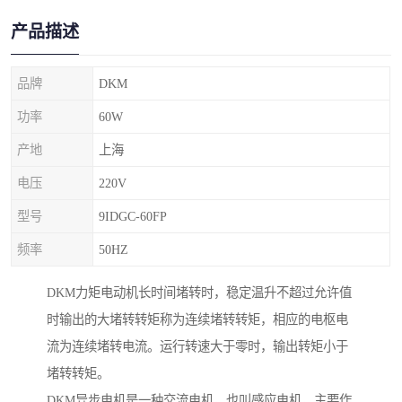
产品描述
品牌
DKM
功率
60W
产地
上海
电压
220V
型号
9IDGC-60FP
频率
50HZ
DKM力矩电动机长时间堵转时，稳定温升不超过允许值
时输出的大堵转转矩称为连续堵转转矩，相应的电枢电
流为连续堵转电流。运行转速大于零时，输出转矩小于
堵转转矩。
DKM异步电机是一种交流电机，也叫感应电机，主要作