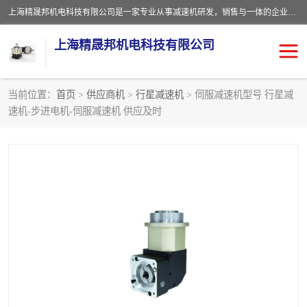
上海精晟邦机电科技有限公司是一家专业从事减速机研发，销售与一体的企业。公司拥有资深技术人员和技术团队服务人才，致力于为广大客户提供专业，细致的产品服务。主营产品有：中型减速电机，微型调速电机，精密行星减速机，蜗轮蜗杆减速机，RFKS四大系列减速机，SKM双曲面齿轮减速机，齿轮减速电机，行星减速机，防爆电机，变频器等系列；产品广泛用于汽车，船舶，能源，环保，包装，物流等领域，欢迎咨询。
上海精晟邦机电科技有限公司
当前位置：
首页
>
供应商机
>
行星减速机
> 伺服减速机型号 行星减
速机-步进电机-伺服减速机 供应及时
减速电机
NMRV蜗轮蜗杆减速机
DKM电机
JSCC精研电机
城邦电机
精晟邦四大系列
MCN明椿电机
精晟邦微型齿轮减速电机
行星减速机
晟邦电机
防爆电机
东元电机